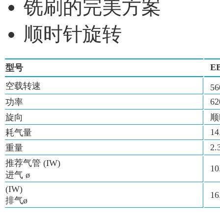
铣刷的完美方案
顺时针旋转
EB
型号
空载转速
56
62
功率
旋向
顺
14
耗气量
2.
重量
推荐气管 (IW)
10
进气 ø
(IW)
16
排气ø