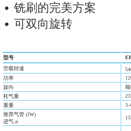
铣刷的完美方案
可双向旋转
EB
型号
空载转速
54
12
功率
旋向
顺
23
耗气量
3.
重量
推荐气管 (IW)
13
进气 ø