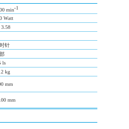
-1
00 min
0 Watt
: 3.58
时针
部
 ls
12 kg
00 mm
.00 mm