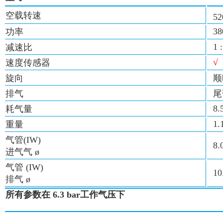
空载转速
52
38
功率
1 
减速比
√
速度传感器
旋向
顺
排气
尾
8.5
耗气量
1.
重量
气管(IW)
8.
进气气 ø
气管 (IW)
10
排气 ø
所有参数在 6.3 bar工作气压下