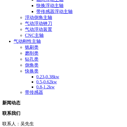
快换浮动主轴
带传感器浮动主轴
浮动倒角主轴
气动浮动锉刀
气动浮动装置
CNC主轴
气动刚性主轴
铣刷类
磨削类
钻孔类
倒角类
快换类
0.23-0.38kw
0.5-0.62kw
0.8-1.2kw
带传感器
新闻动态
联系我们
联系人：吴先生